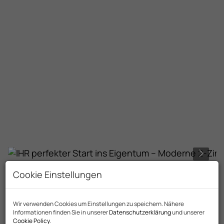
Cookie Einstellungen
Beschreibung
Wir verwenden Cookies um Einstellungen zu speichern. Nähere
Informationen finden Sie in unserer
Datenschutzerklärung
und unserer
KRAMSACH | 2-ZIMMERWOHNUNG |
Cookie Policy
.