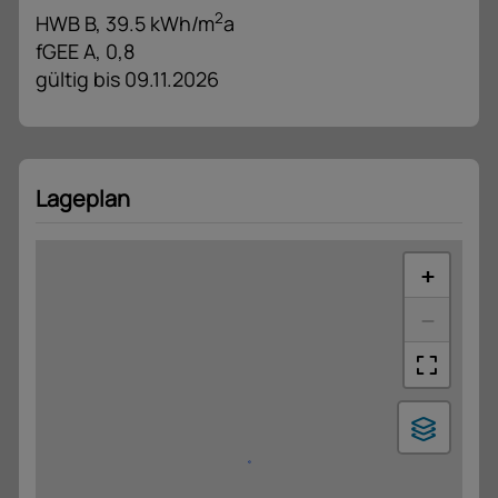
2
HWB
B, 39.5 kWh/m
a
fGEE
A, 0,8
gültig bis
09.11.2026
Lageplan
+
−