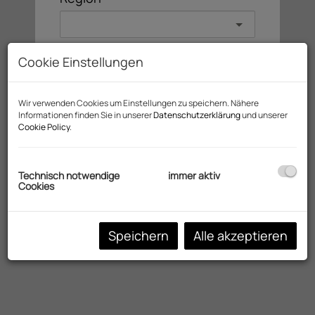
Objektart
Cookie Einstellungen
Wir verwenden Cookies um Einstellungen zu speichern. Nähere
Preis
Informationen finden Sie in unserer
Datenschutzerklärung
und unserer
Cookie Policy
.
-
Technisch notwendige
immer aktiv
Cookies
Filter zurücksetzen
Speichern
Alle akzeptieren
Suchen