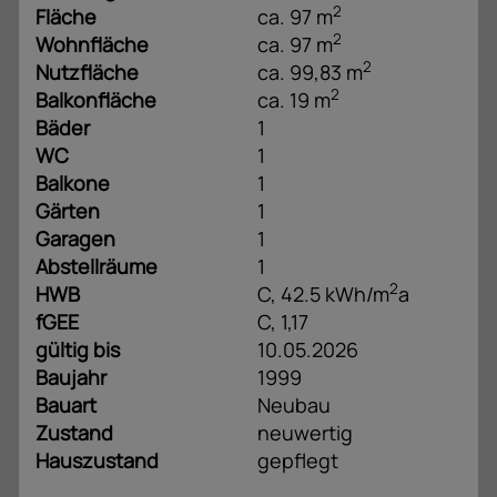
2
Fläche
ca. 97 m
2
Wohnfläche
ca. 97 m
2
Nutzfläche
ca. 99,83 m
2
Balkonfläche
ca. 19 m
Bäder
1
WC
1
Balkone
1
Gärten
1
Garagen
1
Abstellräume
1
2
HWB
C, 42.5 kWh/m
a
fGEE
C, 1,17
gültig bis
10.05.2026
Baujahr
1999
Bauart
Neubau
Zustand
neuwertig
Hauszustand
gepflegt