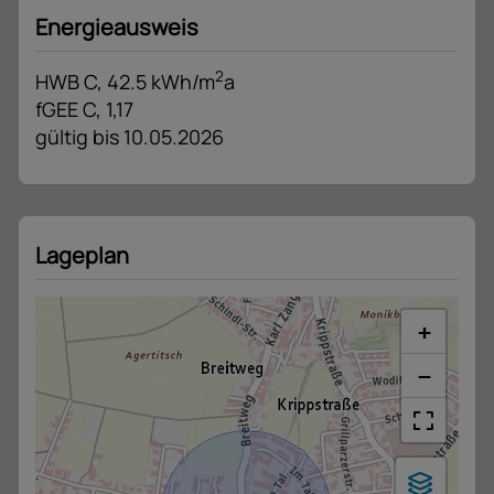
Energieausweis
2
HWB
C, 42.5 kWh/m
a
fGEE
C, 1,17
gültig bis
10.05.2026
Lageplan
+
−