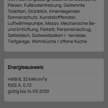
Fliesen
Fußbodenheizung
Getrennte
Toiletten
Grünblick
Innenliegender
Sonnenschutz
Kunststofffenster
Luftwärmepumpe
Massiv
Mechanische Be-
und Entlüftung
Parkett
Personenaufzug
Satteldach
Südwestbalkon / -terrasse
Tiefgarage
Wohnküche / offene Küche
Energieausweis
2
HWB
B, 32 kWh/m
a
fGEE
A, 0,72
gültig bis
14.09.2030