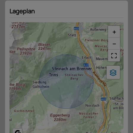
Lageplan
+
−