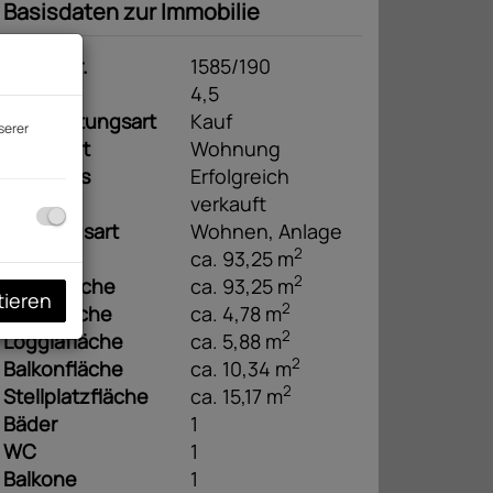
Basisdaten zur Immobilie
Objektnr.
1585/190
Zimmer
4,5
Vermarktungsart
Kauf
serer
Objektart
Wohnung
Kaufpreis
Erfolgreich
verkauft
Nutzungsart
Wohnen
Anlage
2
Fläche
ca. 93,25 m
2
Wohnfläche
ca. 93,25 m
tieren
2
Kellerfläche
ca. 4,78 m
2
Loggiafläche
ca. 5,88 m
2
Balkonfläche
ca. 10,34 m
2
Stellplatzfläche
ca. 15,17 m
Bäder
1
WC
1
Balkone
1