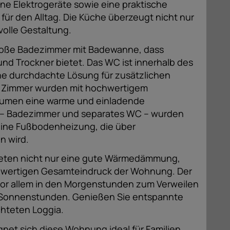
ne Elektrogeräte sowie eine praktische
für den Alltag. Die Küche überzeugt nicht nur
volle Gestaltung.
² große Badezimmer mit Badewanne, dass
nd Trockner bietet. Das WC ist innerhalb des
ne durchdachte Lösung für zusätzlichen
i Zimmer wurden mit hochwertigem
äumen eine warme und einladende
e – Badezimmer und separates WC – wurden
eine Fußbodenheizung, die über
n wird.
bieten nicht nur eine gute Wärmedämmung,
hwertigen Gesamteindruck der Wohnung. Der
vor allem in den Morgenstunden zum Verweilen
Sonnenstunden. Genießen Sie entspannte
chteten Loggia.
net sich diese Wohnung ideal für Familien