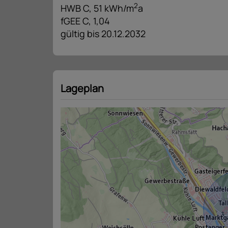
2
HWB
C, 51 kWh/m
a
fGEE
C, 1,04
gültig bis
20.12.2032
Lageplan