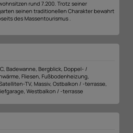
ohnsitzen rund 7.200. Trotz seiner
garten seinen traditionellen Charakter bewahrt
bseits des Massentourismus .
WC
Badewanne
Bergblick
Doppel- /
rnwärme
Fliesen
Fußbodenheizung
Satelliten-TV
Massiv
Ostbalkon / -terrasse
iefgarage
Westbalkon / -terrasse