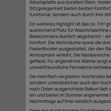
Arbeitsplatte aus dunklem Stein, moder
Sitzgelegenheit bieten besten Komfort 
funktional, sondern auch durch ihre stil
Ein weiteres Highlight ist das ca. 7 m
ausreichend Platz für Waschmaschine u
Badezimmers räumlich abgetrennt – ei
Komfort. Die Wohnräume sowie die dre
Parkettboden ausgestattet, der den R
Atmosphäre verleiht. Die Nassbereich
gefliest. Für angenehme Wärme sorgt 
umweltfreundliche Fernwärme betriebe
Die mehrfach verglasten Holzfenster 
sondern unterstreichen auch den hoc
nach Osten ausgerichtete Balkon lädt 
ein und bietet im Sommer angenehme 
Nachmittage auf Ihrer westlich ausgeri
Dank des durchdachten Grundrisses eig